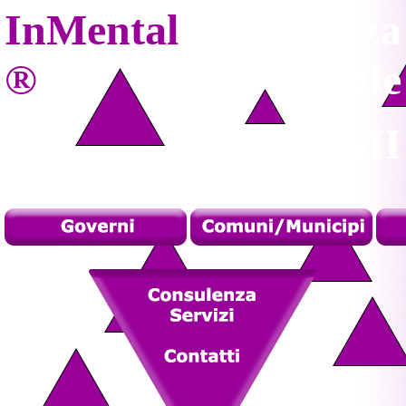
InMental
Intelligenza
®
Artificiale
SISTEMI
.